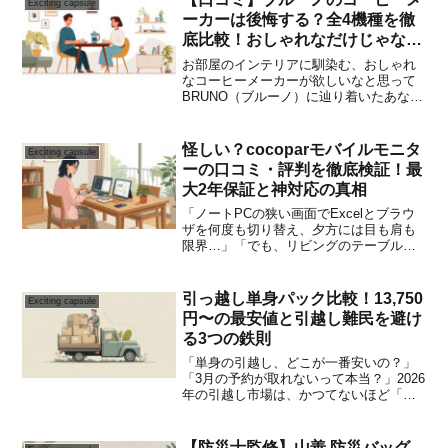
Exciting capsule
性能で多くの方に選ば...
ーカーは後悔する？全4機種を徹
底比較！おしゃれなだけじゃない
選び方
お部屋のインテリアに馴染む、おしゃれ
なコーヒーメーカーが欲しいなと思って
BRUNO（ブルーノ）に辿り着いたあな
た。ころんとしたフォルム、思わず気分
が上がる絶妙なカラーリング。レトロで
可愛いデザインに心惹かれますよね。で
怪しい？cocoparモバイルモニタ
Exciting capsule
も、同時にこんな不安も...
ーの口コミ・評判を徹底検証！最
大2年保証と神対応の真相
「ノートPCの狭い画面でExcelとブラウ
ザを何度も切り替え、夕方には目も肩も
限界…」「でも、リビングのテーブルに
大きなモニターを常設すると家族からク
レームが来る…」テレワークが定着した
今、このような「日本の住宅事情×テレワ
引っ越し単身パック比較！13,750
Exciting capsule
ークの悩み」を抱...
円〜の最安値と引越し難民を避け
る3つの鉄則
「単身の引越し、どこが一番安いの？」
「3月の予約が取れないって本当？」2026
年の引越し市場は、かつてないほど「予
約困難」と「料金高騰」が深刻化してい
ます。物流業界の労働規制（2024年問
題）から2年が経過し、供給不足が決定的
【防災士監修】山善 防災バッグ