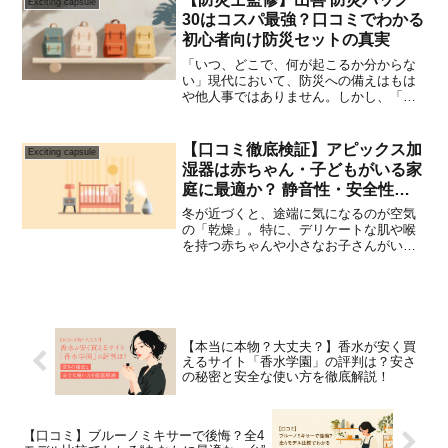
Exciting capsule
となった今、「...
30はコスパ最強？口コミでわかる
初心者向け防災セットの真実
「いつ、どこで、何が起こるか分からな
い」現代において、防災への備えはもは
や他人事ではありません。しかし、「防
災グッズを揃えたいけど、何から手をつ
けていいか分からない」「費用が高そう
で手が出せない」と、準備の第一歩で足
【口コミ徹底検証】アピックス加
Exciting capsule
踏みしてしまっている方も...
湿器は赤ちゃん・子どもがいる家
庭に最適か？ 静音性・安全性・
衛生面をパパママ目線でレビュー
冬が近づくと、途端に気になるのが空気
の「乾燥」。特に、デリケートな肌や喉
を持つ赤ちゃんや小さなお子さんがいる
ご家庭では、加湿器はまさに必須アイテ
ムですよね。ですが、いざ加湿器を選ぼ
うとすると、 「子供が触って火傷しない
かな…？」 「寝室に置...
【本当に本物？大丈夫？】香水が安く買
えるサイト「香水学園」の評判は？安さ
の秘密と安全な使い方を徹底解説！
【口コミ】ブルーノミキサーで後悔？全4