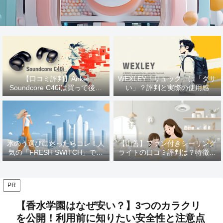
【口コミ評判】Anker
WEXLEY「リュック」は「ダサ
Soundcore C40iは買って後悔
い」？評判と実際の使用感
する？ 使用感をレビュー
氷のう選びに迷ったらコレ！人
【山善】ファン付きシーリング
気の「FRESH SWITCH」で猛
ライトの口コミ評判は？特徴や
暑を乗り切る
メリットを徹底解説！
PR
【香水学園はなぜ安い？】3つのカラクリ
を公開！利用前に知りたい安全性と注意点