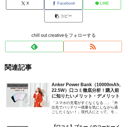
X
Facebook
LINE
コピー
chill out creativeをフォローする
関連記事
Anker Power Bank（10000mAh,
Exciting capsule
22.5W）口コミ徹底分析！購入前
に知りたいメリット・デメリット
「スマホの充電がすぐなくなる…」「外
出先でバッテリー残量を気にしながら過
ごしたくない！」現代人にとって、モバ
イルバッテリーはもはや必需品ですよ
ね。数多くのモバイルバッテリーが販売
されている中で、Ankerはその信頼性と高
【口コミ】ブルーノのコーヒーメ