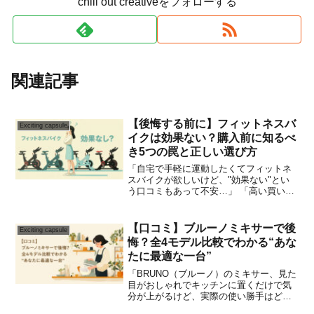
chill out creativeをフォローする
関連記事
【後悔する前に】フィットネスバ
Exciting capsule
イクは効果ない？購入前に知るべ
き5つの罠と正しい選び方
「自宅で手軽に運動したくてフィットネ
スバイクが欲しいけど、"効果ない"とい
う口コミもあって不安…」 「高い買い物
だから、絶対に後悔したくない…」そん
な風に、購入の一歩手前でためらってい
ませんか？その不安、とてもよく分かり
【口コミ】ブルーノミキサーで後
Exciting capsule
ます。実は、フィット...
悔？全4モデル比較でわかる“あな
たに最適な一台”
「BRUNO（ブルーノ）のミキサー、見た
目がおしゃれでキッチンに置くだけで気
分が上がるけど、実際の使い勝手はどう
なんだろう？」「『音がうるさい』『お