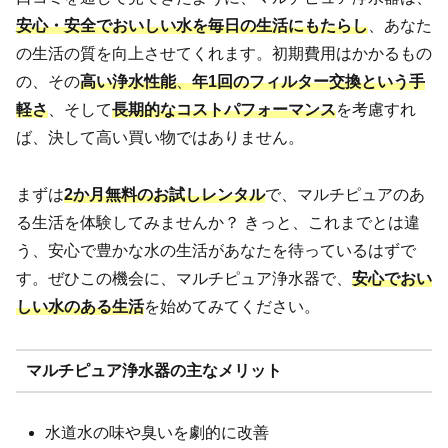
安心・安全でおいしい水を毎日の生活にもたらし
、あなた
の生活の質を向上させてくれます。初期費用はかかるもの
の、その
高い浄水性能
、
年1回のフィルター交換という手
軽さ
、そして
長期的なコストパフォーマンス
を考慮すれ
ば、決して高い買い物ではありません。
まずは
2か月無料のお試しレンタル
で、マルチピュアのあ
る生活を体験してみませんか？ きっと、これまでとは違
う、安心で豊かな水の生活があなたを待っているはずで
す。ぜひこの機会に、マルチピュア浄水器で、
安心でおい
しい水のある生活
を始めてみてください。
マルチピュア浄水器の主なメリット
水道水の味や臭いを劇的に改善