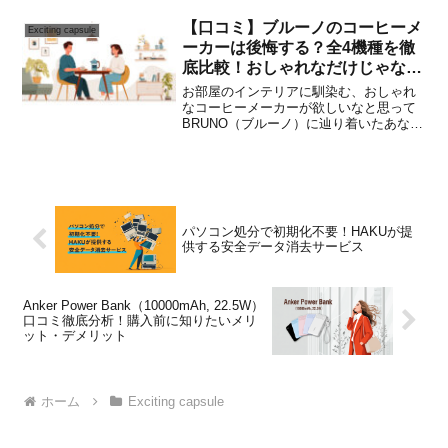
テムとして、今SNSで話題沸騰中の
「CICIBELLA（シシベラ）マスク」をご
【口コミ】ブルーノのコーヒーメ
Exciting capsule
存知でしょうか？シ...
ーカーは後悔する？全4機種を徹
底比較！おしゃれなだけじゃない
選び方
お部屋のインテリアに馴染む、おしゃれ
なコーヒーメーカーが欲しいなと思って
BRUNO（ブルーノ）に辿り着いたあな
た。ころんとしたフォルム、思わず気分
が上がる絶妙なカラーリング。レトロで
可愛いデザインに心惹かれますよね。で
も、同時にこんな不安も...
パソコン処分で初期化不要！HAKUが提
供する安全データ消去サービス
Anker Power Bank（10000mAh, 22.5W）
口コミ徹底分析！購入前に知りたいメリ
ット・デメリット
ホーム
Exciting capsule