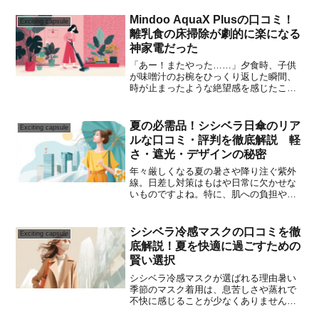
手入れが面倒』なんて口コミも見るけ
ど、本当のところが知りたい…」毎日使
Mindoo AquaX Plusの口コミ！
Exciting capsule
うものだからこそ、デザ...
離乳食の床掃除が劇的に楽になる
神家電だった
「あー！またやった……」夕食時、子供
が味噌汁のお椀をひっくり返した瞬間、
時が止まったような絶望感を感じたこと
はありませんか？ドロドロになった床、
散らばる具材、泣き出す子供。 共働きで
クタクタになって帰宅した後に待ってい
夏の必需品！シシベラ日傘のリア
Exciting capsule
るのは、ティッシュで固...
ルな口コミ・評判を徹底解説 軽
さ・遮光・デザインの秘密
年々厳しくなる夏の暑さや降り注ぐ紫外
線。日差し対策はもはや日常に欠かせな
いものですよね。特に、肌への負担や日
焼けは気になるところ。「軽くて持ち運
びやすく、機能性もデザインも妥協しな
い日傘はないかな？」そうお探しの方
シシベラ冷感マスクの口コミを徹
Exciting capsule
に、今注目を集めているのが...
底解説！夏を快適に過ごすための
賢い選択
シシベラ冷感マスクが選ばれる理由暑い
季節のマスク着用は、息苦しさや蒸れで
不快に感じることが少なくありません。
そんな夏のマスク生活を快適にするアイ