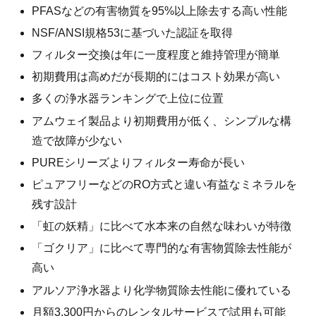
PFASなどの有害物質を95%以上除去する高い性能
NSF/ANSI規格53に基づいた認証を取得
フィルター交換は年に一度程度と維持管理が簡単
初期費用は高めだが長期的にはコスト効果が高い
多くの浄水器ランキングで上位に位置
アムウェイ製品より初期費用が低く、シンプルな構
造で故障が少ない
PUREシリーズよりフィルター寿命が長い
ピュアフリーなどのRO方式と違い有益なミネラルを
残す設計
「虹の妖精」に比べて水本来の自然な味わいが特徴
「ゴクリア」に比べて専門的な有害物質除去性能が
高い
アルソア浄水器より化学物質除去性能に優れている
月額3,300円からのレンタルサービスで試用も可能