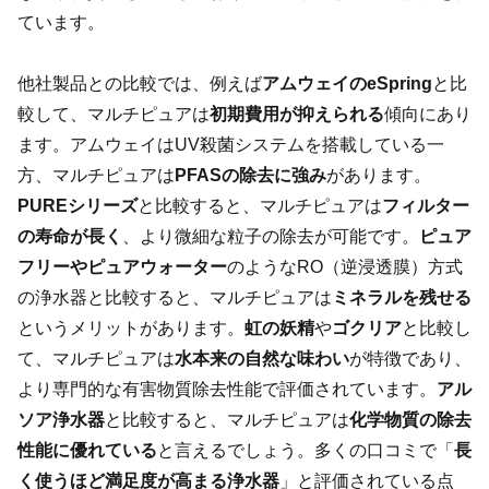
ています。
他社製品との比較では、例えば
アムウェイのeSpring
と比
較して、マルチピュアは
初期費用が抑えられる
傾向にあり
ます。アムウェイはUV殺菌システムを搭載している一
方、マルチピュアは
PFASの除去に強み
があります。
PUREシリーズ
と比較すると、マルチピュアは
フィルター
の寿命が長く
、より微細な粒子の除去が可能です。
ピュア
フリーやピュアウォーター
のようなRO（逆浸透膜）方式
の浄水器と比較すると、マルチピュアは
ミネラルを残せる
というメリットがあります。
虹の妖精
や
ゴクリア
と比較し
て、マルチピュアは
水本来の自然な味わい
が特徴であり、
より専門的な有害物質除去性能で評価されています。
アル
ソア浄水器
と比較すると、マルチピュアは
化学物質の除去
性能に優れている
と言えるでしょう。多くの口コミで「
長
く使うほど満足度が高まる浄水器
」と評価されている点