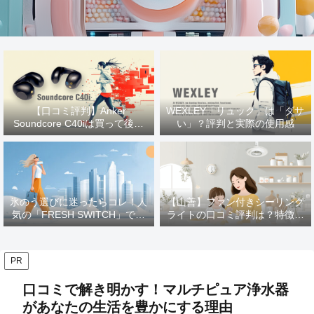
【口コミ評判】Anker
WEXLEY「リュック」は「ダサ
Soundcore C40iは買って後悔
い」？評判と実際の使用感
する？ 使用感をレビュー
氷のう選びに迷ったらコレ！人
【山善】ファン付きシーリング
気の「FRESH SWITCH」で猛
ライトの口コミ評判は？特徴や
暑を乗り切る
メリットを徹底解説！
PR
口コミで解き明かす！マルチピュア浄水器
があなたの生活を豊かにする理由