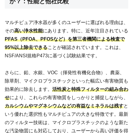
か？：性能と他社比較
マルチピュア浄水器が多くのユーザーに選ばれる理由は、
その
高い浄水性能
にあります。特に、近年注目されている
PFAS（PFOA、PFOSなど）を第三者機関による検査で
95%以上除去できる
ことが確認されています。これは、
NSF/ANSI規格P473に基づく試験結果です。
さらに、鉛、水銀、VOC（揮発性有機化合物）、農薬、
除草剤、マイクロプラスチックといった幅広い有害物質も
効果的に除去します。
活性炭と特殊フィルターの組み合わ
せ
により、これらの有害物質をしっかりと捕捉しながら、
カルシウムやマグネシウムなどの有益なミネラルは残す
と
いう優れた選択性もマルチピュアの大きな特徴です。最新
のフィルター技術は、マイクロプラスチックのような新た
な汚染物質にも対応しており、ユーザーから高い評価を得