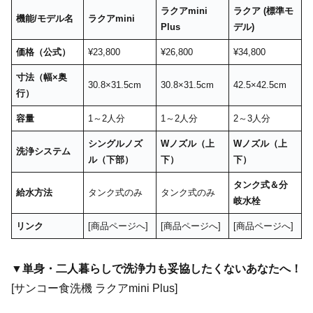
ラクアmini
ラクア (標準モ
機能/モデル名
ラクアmini
Plus
デル)
価格（公式）
¥23,800
¥26,800
¥34,800
寸法（幅×奥
30.8×31.5cm
30.8×31.5cm
42.5×42.5cm
行）
容量
1～2人分
1～2人分
2～3人分
シングルノズ
Wノズル（上
Wノズル（上
洗浄システム
ル（下部）
下）
下）
タンク式＆分
給水方法
タンク式のみ
タンク式のみ
岐水栓
リンク
[商品ページへ]
[商品ページへ]
[商品ページへ]
▼単身・二人暮らしで洗浄力も妥協したくないあなたへ！
[サンコー食洗機 ラクアmini Plus]