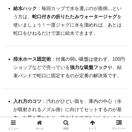
給水ハック
：毎回カップで水を運ぶのが面倒…とい
う方は、
蛇口付きの折りたたみウォータージャグ
を
使いましょう！一度ジャグに水を溜めれば、あとは
蛇口をひねるだけで楽に給水できます。
排水ホース固定術
：付属の弱い吸盤は使わず、100円
ショップなどで売っている
強力な吸盤フック
や、結
束バンドで蛇口に固定するのが定番の解決策です。
入れ方のコツ
：汚れがひどい面を、庫内の中心（水
が噴射されるノズル側）に向けてセットするのが基
本。お皿を重ねたり、詰め込みすぎたりしないよう
にしましょう。
メニュー
ホーム
検索
トップ
サイドバー