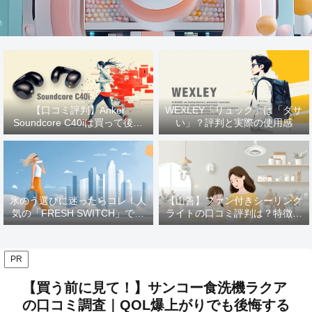
【口コミ評判】Anker
WEXLEY「リュック」は「ダサ
Soundcore C40iは買って後悔
い」？評判と実際の使用感
する？ 使用感をレビュー
氷のう選びに迷ったらコレ！人
【山善】ファン付きシーリング
気の「FRESH SWITCH」で猛
ライトの口コミ評判は？特徴や
暑を乗り切る
メリットを徹底解説！
PR
【買う前に見て！】サンコー食洗機ラクア
の口コミ調査｜QOL爆上がりでも後悔する