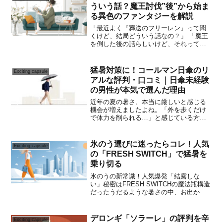
騒音が気になる…」「そもそ...
ういう話？魔王討伐”後”から始ま
る異色のファンタジーを解説
「最近よく『葬送のフリーレン』って聞
くけど、結局どういう話なの？」 「魔王
を倒した後の話らしいけど、それって面
白いの？」 「今から見始めても話に追い
つけるか不安……」話題の大ヒット作
『葬送のフリーレン』。タイトルは知っ
猛暑対策に！コールマン日傘のリ
Exciting capsule
ていても、どんな物語な...
アルな評判・口コミ｜日傘未経験
の男性が本気で選んだ理由
近年の夏の暑さ、本当に厳しいと感じる
機会が増えましたよね。「外を歩くだけ
で体力を削られる…」と感じている方も
多いのではないでしょうか。実は筆者自
身、これまで日傘というものを一度も使
ったことがありませんでした。「日傘は
氷のう選びに迷ったらコレ！人気
Exciting capsule
女性が使うもの」という先...
の「FRESH SWITCH」で猛暑を
乗り切る
氷のうの新常識！人気爆発「結露しな
い」秘密はFRESH SWITCHの魔法瓶構造
だったうだるような暑さの中、お出かけ
は億劫になりがちですよね。せっかく冷
やしてもすぐに溶けてしまったり、カバ
ンの中で結露して荷物が濡れてしまった
デロンギ「ソラーレ」の評判を辛
Exciting capsule