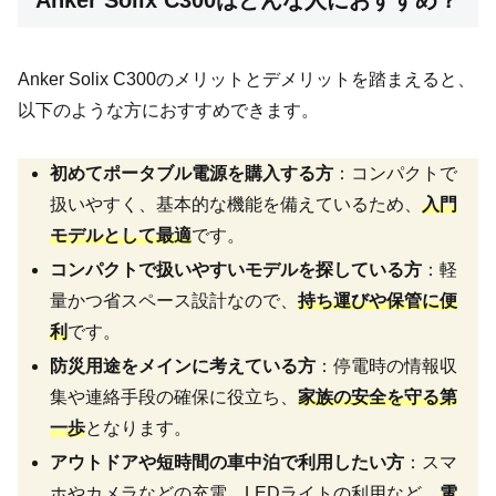
Anker Solix C300はどんな人におすすめ？
Anker Solix C300のメリットとデメリットを踏まえると、
以下のような方におすすめできます。
初めてポータブル電源を購入する方
：コンパクトで
扱いやすく、基本的な機能を備えているため、
入門
モデルとして最適
です。
コンパクトで扱いやすいモデルを探している方
：軽
量かつ省スペース設計なので、
持ち運びや保管に便
利
です。
防災用途をメインに考えている方
：停電時の情報収
集や連絡手段の確保に役立ち、
家族の安全を守る第
一歩
となります。
アウトドアや短時間の車中泊で利用したい方
：スマ
ホやカメラなどの充電、LEDライトの利用など、
電