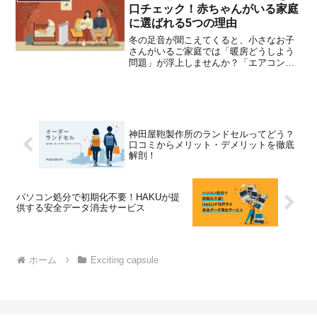
り…そんな経験は...
口チェック！赤ちゃんがいる家庭
に選ばれる5つの理由
冬の足音が聞こえてくると、小さなお子
さんがいるご家庭では「暖房どうしよう
問題」が浮上しませんか？「エアコンを
つけっぱなしだと、乾燥して子供の喉や
肌が心配…」「つかまり立ちを始めたか
ら、熱くなるストーブは火傷が怖くて置
けない」「デロンギが良い...
神田屋鞄製作所のランドセルってどう？
口コミからメリット・デメリットを徹底
解剖！
パソコン処分で初期化不要！HAKUが提
供する安全データ消去サービス
ホーム
Exciting capsule