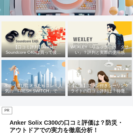
【口コミ評判】Anker
WEXLEY「リュック」は「ダサ
Soundcore C40iは買って後悔
い」？評判と実際の使用感
する？ 使用感をレビュー
氷のう選びに迷ったらコレ！人
【山善】ファン付きシーリング
気の「FRESH SWITCH」で猛
ライトの口コミ評判は？特徴や
暑を乗り切る
メリットを徹底解説！
PR
Anker Solix C300の口コミ評価は？防災・
アウトドアでの実力を徹底分析！