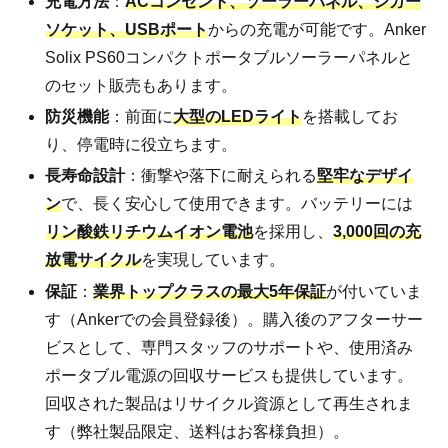
充電方法
：
ACコンセント、ソーラーパネル、シガー
ソケット、USBポート
からの充電が可能です。Anker
Solix PS60コンパクトポータブルソーラーパネルと
のセット販売もあります。
防災機能
：前面に
大型のLEDライト
を搭載してお
り、停電時に役立ちます。
長寿命設計
：衝撃や落下に耐えられる
堅牢なデザイ
ン
で、長く安心して使用できます。バッテリーには
リン酸鉄リチウムイオン電池
を採用し、
3,000回の充
放電サイクル
を実現しています。
保証
：
業界トップクラスの最大5年保証
が付いていま
す（Ankerでの会員登録後）。購入後のアフターサー
ビスとして、専門スタッフのサポートや、使用済み
ポータブル電源の回収サービスも提供しています。
回収された製品はリサイクル資源として再生されま
す（弊社製品限定、送料はお客様負担）。