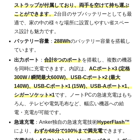
ストラップが付属しており、両手を空けて持ち運ぶ
ことができます
。
2台目のサブバッテリーとしても最
適で、家の中の様々な場所に設置しやすい省スペー
ス設計も魅力です。
バッテリー容量
：
288Wh
のバッテリー容量を搭載し
ています。
出力ポート
：
合計8つのポート
を搭載し、複数の機器
を同時に充電できます。内訳は、
ACポート×3 (定格
300W / 瞬間最大600W)、USB-Cポート×2 (最大
140W)、USB-Cポート×1 (15W)、USB-Aポート×1、
シガーソケット×1
です。ノートPCの急速充電はもち
ろん、テレビや電気毛布など、幅広い機器への給
電・充電が可能です。
急速充電
：Anker独自の急速充電技術
HyperFlash™️
により、
わずか68分で100%まで満充電
できます。