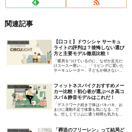
関連記事
【口コミ】ドウシシャ サーキュ
Exciting capsule
ライトの評判は？後悔しない選び
方と主要モデル徹底比較！
「暖房をつけているのに、なぜか足元だ
けスースー寒い…」 「リビングに置いた
サーキュレーター、子どもが倒さないか
いつもヒヤヒヤする…」「夏場のトイレ
や脱衣所が、もわっとして息苦しい…」
こんな「空気の淀み」に関するお悩み、
フィットネスバイクおすすめメー
Exciting capsule
あなたのご家庭にもあり...
カー比較！初心者が選ぶべき高コ
スパ＆静音モデルはこれだ！
「デスクワーク続きで体はバキバキ、お
まけに運動不足で体重も気になる…で
も、忙しくてジムに通う時間も気力もな
い…」あなたも、こんな風に感じていま
せんか？自宅で手軽に運動できたら最高
だけど、「マンションだから下の階への
「葬送のフリーレン」って結局ど
Exciting capsule