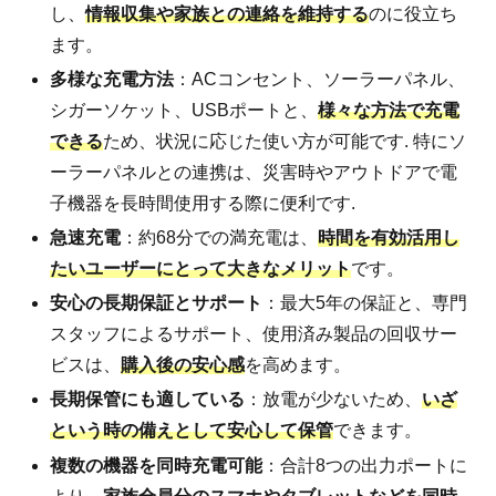
し、
情報収集や家族との連絡を維持する
のに役立ち
ます。
多様な充電方法
：ACコンセント、ソーラーパネル、
シガーソケット、USBポートと、
様々な方法で充電
できる
ため、状況に応じた使い方が可能です. 特にソ
ーラーパネルとの連携は、災害時やアウトドアで電
子機器を長時間使用する際に便利です.
急速充電
：約68分での満充電は、
時間を有効活用し
たいユーザーにとって大きなメリット
です。
安心の長期保証とサポート
：最大5年の保証と、専門
スタッフによるサポート、使用済み製品の回収サー
ビスは、
購入後の安心感
を高めます。
長期保管にも適している
：放電が少ないため、
いざ
という時の備えとして安心して保管
できます。
複数の機器を同時充電可能
：合計8つの出力ポートに