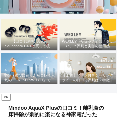
【口コミ評判】Anker
WEXLEY「リュック」は「ダサ
Soundcore C40iは買って後悔
い」？評判と実際の使用感
する？ 使用感をレビュー
氷のう選びに迷ったらコレ！人
【山善】ファン付きシーリング
気の「FRESH SWITCH」で猛
ライトの口コミ評判は？特徴や
暑を乗り切る
メリットを徹底解説！
PR
Mindoo AquaX Plusの口コミ！離乳食の
床掃除が劇的に楽になる神家電だった