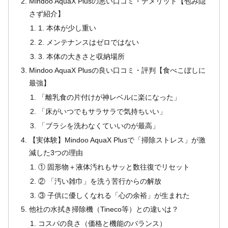
Mindoo AquaX Plusの悪い口コミ・デメリット【包み隠
さず紹介】
1. 本体が少し重い
2. メンテナンスはゼロではない
3. 本体の大きさと収納場所
Mindoo AquaX Plusの良い口コミ・評判【食べこぼしに
最強】
「離乳食の片付けが神レベルに楽になった」
「床がいつでもサラサラで気持ちいい」
「ブラシを洗わなくていいのが最高」
【実体験】Mindoo AquaX Plusで「掃除ストレス」が激
減した3つの理由
① 固形物＋液体汚れもサッと数往復でリセット
② 「汚い雑巾」を洗う苦行からの解放
③ 子供に優しくなれる「心の余裕」が生まれた
他社の水拭き掃除機（Tineco等）との違いは？
コスパの良さ（価格と機能のバランス）