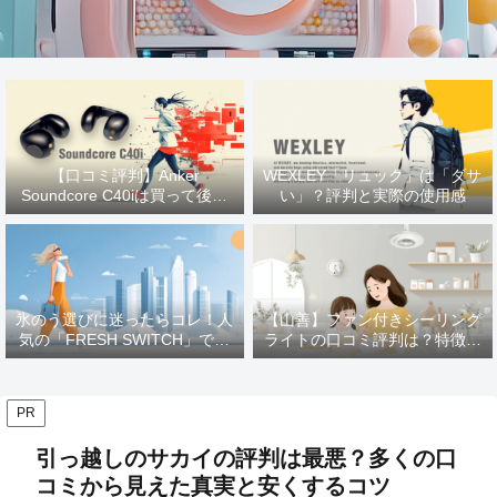
【口コミ評判】Anker
WEXLEY「リュック」は「ダサ
Soundcore C40iは買って後悔
い」？評判と実際の使用感
する？ 使用感をレビュー
氷のう選びに迷ったらコレ！人
【山善】ファン付きシーリング
気の「FRESH SWITCH」で猛
ライトの口コミ評判は？特徴や
暑を乗り切る
メリットを徹底解説！
PR
引っ越しのサカイの評判は最悪？多くの口
コミから見えた真実と安くするコツ