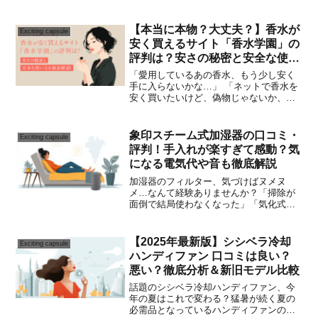
えていませんか？もしあなたが「ながら
聴き」を快適に、そして安全に楽しみた
いなら、Anker Soundcore AeroClipがそ...
【本当に本物？大丈夫？】香水が
Exciting capsule
安く買えるサイト「香水学園」の
評判は？安さの秘密と安全な使い
方を徹底解説！
「愛用しているあの香水、もう少し安く
手に入らないかな…」 「ネットで香水を
安く買いたいけど、偽物じゃないか、サ
イトは安全か不安…」そんなふうに思っ
たことはありませんか？もしあなたが、
お気に入りのブランド香水を「少しでも
象印スチーム式加湿器の口コミ・
Exciting capsule
安く、賢く手に入れたい...
評判！手入れが楽すぎて感動？気
になる電気代や音も徹底解説
加湿器のフィルター、気づけばヌメヌ
メ…なんて経験ありませんか？「掃除が
面倒で結局使わなくなった」「気化式や
超音波式は、本当に清潔なのか不安…」
そんな、加湿器の"あるある"な悩みを抱
えている方は少なくないはずです。実
【2025年最新版】シシベラ冷却
Exciting capsule
は、その面倒な手間と衛生面...
ハンディファン 口コミは良い？
悪い？徹底分析＆新旧モデル比較
話題のシシベラ冷却ハンディファン、今
年の夏はこれで変わる？猛暑が続く夏の
必需品となっているハンディファンの中