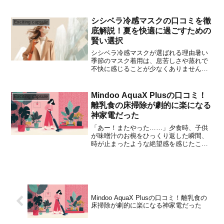
でも、近年特に注目を集めているのが冷
却プレート付きのモデルです。肌に当て
ると瞬時にひんやり感が得られる「瞬間
シシベラ冷感マスクの口コミを徹
Exciting capsule
ひんやり」機能が好評を博...
底解説！夏を快適に過ごすための
賢い選択
シシベラ冷感マスクが選ばれる理由暑い
季節のマスク着用は、息苦しさや蒸れで
不快に感じることが少なくありません。
そんな夏のマスク生活を快適にするアイ
テムとして、今SNSで話題沸騰中の
「CICIBELLA（シシベラ）マスク」をご
Mindoo AquaX Plusの口コミ！
Exciting capsule
存知でしょうか？シ...
離乳食の床掃除が劇的に楽になる
神家電だった
「あー！またやった……」夕食時、子供
が味噌汁のお椀をひっくり返した瞬間、
時が止まったような絶望感を感じたこと
はありませんか？ドロドロになった床、
散らばる具材、泣き出す子供。 共働きで
クタクタになって帰宅した後に待ってい
るのは、ティッシュで固...
Mindoo AquaX Plusの口コミ！離乳食の
床掃除が劇的に楽になる神家電だった