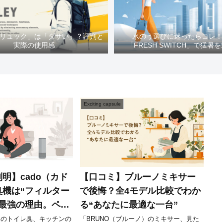
Y「リュック」は「ダサい」？評判と
氷のう選びに迷ったらコレ
実際の使用感
「FRESH SWITCH」で猛暑
Exciting capsule
明】cado（カド
【口コミ】ブルーノミキサー
臭機は“フィルター
で後悔？全4モデル比較でわか
が最強の理由。ペッ
る“あなたに最適な一台”
果と後悔しない選
）のトイレ臭、キッチンの
「BRUNO（ブルーノ）のミキサー、見た