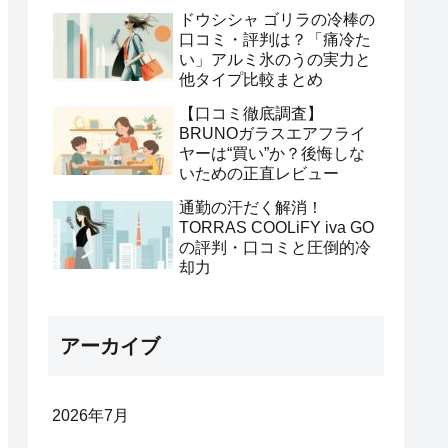
ドウシシャ ゴリラの冷棒の
口コミ・評判は？「痛冷た
い」アルミ氷のうの実力と
他タイプ比較まとめ
【口コミ徹底調査】
BRUNOガラスエアフライ
ヤーは“買い”か？後悔しな
いための正直レビュー
通勤の汗だく解消！
TORRAS COOLiFY iva GO
の評判・口コミと圧倒的冷
却力
アーカイブ
2026年7月