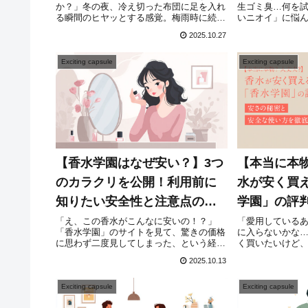
か？」冬の夜、冷え切った布団に足を入れ
生ゴミ臭…何を
し」に変えられた理由
び方
る瞬間のヒヤッとする感覚。梅雨時に続
いニオイ」に悩
く、じっとりとした湿気。そして、アレル
インテリアにこ
2025.10.27
ギーの原因にもなるダニや、気になる汗の
をしても、生活
ニオイ…。睡眠の質が健康に直結するとわ
電」なデザイン
かっていても、従来...
すよね。おまけ...
Exciting capsule
Exciting capsule
【香水学園はなぜ安い？】3つ
【本当に本
のカラクリを公開！利用前に
水が安く買
知りたい安全性と注意点のす
学園」の評
べて
と安全な使
「え、この香水がこんなに安いの！？」
「愛用している
「香水学園」のサイトを見て、驚きの価格
に入らないかな…
に思わず二度見してしまった、という経験
く買いたいけど
はありませんか？でも、その直後に「…い
は安全か不安…
2025.10.13
や、待てよ。安すぎるのは何か裏があるん
はありませんか
じゃ？」「もしかして偽物とか、古い商品
りのブランド香
だったりして…...
手に入れたい...
Exciting capsule
Exciting capsule