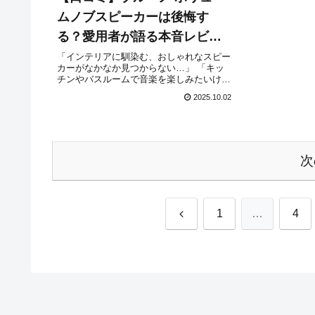
ムノブスピーカーは後悔す
る？愛用者が語る本音レビュ
ー
「インテリアに馴染む、おしゃれなスピー
カーがなかなか見つからない…」 「キッ
チンやバスルームで音楽を楽しみたいけ
ど、スマホの音質じゃ気分が上がらな
2025.10.02
い…」そんな風に感じていませんか？この
記事では、そんなあなたのための「ブルー
ノ ボリュームノブ...
次
前
1
…
4
へ