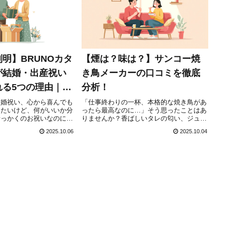
明】BRUNOカタ
【煙は？味は？】サンコー焼
が結婚・出産祝い
き鳥メーカーの口コミを徹底
れる5つの理由｜後
分析！
び方
結婚祝い、心から喜んでも
「仕事終わりの一杯、本格的な焼き鳥があ
りたいけど、何がいいか分
ったら最高なのに…」そう思ったことはあ
せっかくのお祝いなのに、
りませんか？香ばしいタレの匂い、ジュー
ントがかぶってしまったら
シーな鶏肉。でも、家でやるには煙が気に
2025.10.06
2025.10.04
「おしゃれなものがいいけ
なるし、後片付けも面倒。結局、お店に行
日使ってもらえる実用的な
くか、スーパーの惣菜で我慢するしかな
い…と諦めてし...