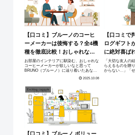
【口コミ】ブルーノのコーヒ
【口コミで判
ーメーカーは後悔する？全4機
ログギフト
種を徹底比較！おしゃれなだ
に絶対喜ば
けじゃない選び方
悔しない選
お部屋のインテリアに馴染む、おしゃれな
「大切な友人の
コーヒーメーカーが欲しいなと思って
らえるものを贈
BRUNO（ブルーノ）に辿り着いたあな
からない…」「
た。ころんとしたフォルム、思わず気分が
他の人とプレゼ
2025.10.08
上がる絶妙なカラーリング。レトロで可愛
どうしよう？」
いデザインに心惹かれますよね。でも、同
ど、ちゃんと毎
時にこんな不安も...
ものがいいな...
Exciting capsule
【口コミ】ブルーノ ボリュー