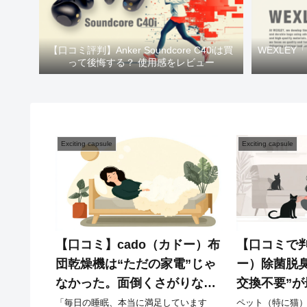
【口コミ評判】Anker Soundcore C40iは買
WEXLE
って後悔する？ 使用感をレビュー
Exciting capsule
Exciting capsule
【口コミ】cado（カドー）布
【口コミで判
団乾燥機は“ただの家電”じゃ
ー）除菌脱
なかった。面倒くさがりな私
交換不要”
が、毎晩の布団を「最高の癒
ト臭への効
「毎日の睡眠、本当に満足しています
ペット（特に猫