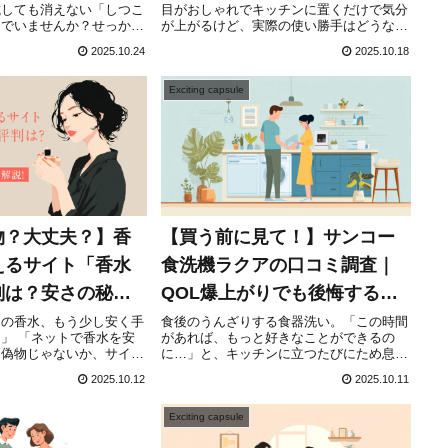
試しても消えない「しつこ
目がおしゃれでキッチンに置くだけで気分
んでいませんか？せっかく
が上がるけど、実際の使い勝手はどうなん
だわって素敵な部屋づくり
だろう？」「『音がうるさい』『お手入れ
2025.10.24
2025.10.18
感丸出しの「いかにも家
が面倒』なんて口コミも見るけど、本当の
の脱臭機は置きたくないで
ところが知りたい…」毎日使うものだから
こそ、デザ...
Exciting capsule
物？大丈夫？】香
【買う前に見て！】サンコー
えるサイト「香水
食洗機ラクアの口コミ調査｜
判は？安さの秘密
QOL爆上がりでも後悔する人
い方を徹底解説！
の特徴とは？
あの香水、もう少し安く手
食後のうんざりする食器洗い。「この時間
」 「ネットで香水を安
があれば、もっと好きなことができるの
、偽物じゃないか、サイト
に…」と、キッチンに立つたびにため息を
」そんなふうに思ったこと
ついていませんか？特に、共働きで毎日が
2025.10.12
2025.10.11
？もしあなたが、お気に入
時間との戦いの方、可愛いわが子との時間
水を「少しでも安く、賢く
を１分でも長く確保したい子育て中の方、
そして自炊中心...
Exciting capsule